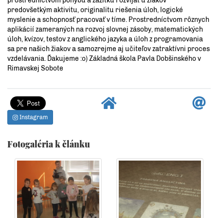
prostredníctvom pohybu a zážitku rozvíjať u žiakov
predovšetkým aktivitu, originalitu riešenia úloh, logické
myslenie a schopnosť pracovať v tíme. Prostredníctvom rôznych
aplikácií zameraných na rozvoj slovnej zásoby, matematických
úloh, kvízov, testov z anglického jazyka a úloh z programovania
sa pre našich žiakov a samozrejme aj učiteľov zatraktívni proces
vzdelávania. Ďakujeme :o) Základná škola Pavla Dobšinského v
Rimavskej Sobote
Instagram
Fotogaléria k článku