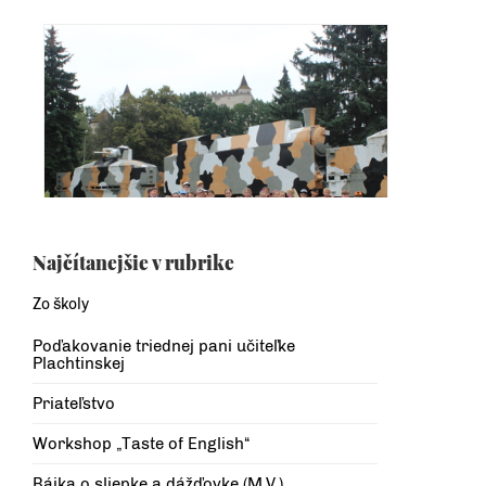
Najčítanejšie v rubrike
Zo školy
Poďakovanie triednej pani učiteľke
Plachtinskej
Priateľstvo
Workshop „Taste of English“
Bájka o sliepke a dážďovke (M.V.)