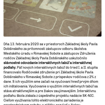
Dňa 13. februára 2020 sa v priestoroch Základnej školy Pavla
Dobšinského za prítomnosti zástupcov odboru školstva
Mestského úradu v Rimavskej Sobote a zástupcov Združenia
rodičov Základnej školy Pavla Dobšinského uskutočnilo
slávnostné odovzdanie interaktívnych tabúľ a interaktívnej
podlahy.
Päť nových interaktívnych tabúľ do tried I. a II. stupňa
financovalo Rodičovské združenie pri Základnej škole Pavla
Dobšinského v Rimavskej Sobote z príspevkov rodičova z 2% z
dane. S ich využitím sme začali na vyučovaní hneď prvým dňom
ich inštalovania. Vyučovanie s využitím interaktívnych tabúľ sa
stáva atraktívnejším a pre žiakov zaujímavejším. Interaktívnu
podlahu škola získala z úspešného projektu nadácie SK-NIC.
Cieľom využívania tohto elektronického zariadenia je