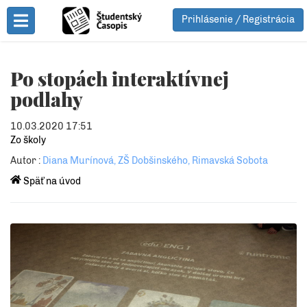
Prihlásenie / Registrácia
Toggle Menu
Po stopách interaktívnej
podlahy
10.03.2020 17:51
Zo školy
Autor :
Diana Murínová, ZŠ Dobšinského, Rimavská Sobota
Späť na úvod