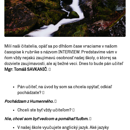
Milí naši čitatelia, opäť sa po dlhšom čase vraciame v našom
časopise k rubrike s názvom INTERVIEW. Predstavíme vám v
ňom vždy nejakú zaujímavú osobnosť našej školy, o ktorej sa
dozviete zaujímavosti, ale aj bežné veci. Dnes to bude pán učiteľ
Mgr. Tomáš SAVKANIČ
. 
Pán učiteľ, na úvod by som sa chcela opýtať, odkiaľ
pochádzate? 
Pochádzam z Humenného.

Chceli ste byť vždy učiteľom? 
Nie, chcel som byť vedcom a pomáhať ľuďom.

V našej škole vyučujete anglický jazyk. Aké jazyky