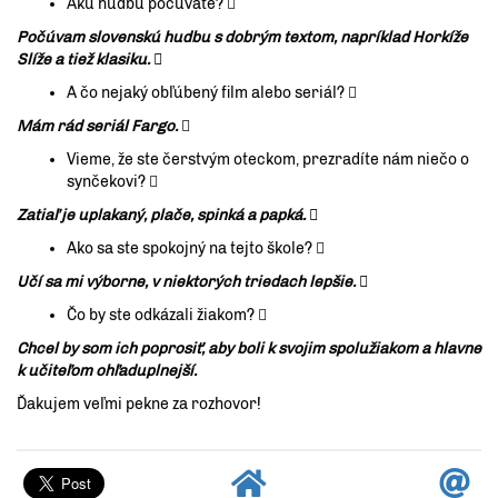
Akú hudbu počúvate? 
Počúvam slovenskú hudbu s dobrým textom, napríklad Horkíže
Slíže a tiež klasiku. 
A čo nejaký obľúbený film alebo seriál? 
Mám rád seriál Fargo.

Vieme, že ste čerstvým oteckom, prezradíte nám niečo o
synčekovi? 
Zatiaľ je uplakaný, plače, spinká a papká. 
Ako sa ste spokojný na tejto škole? 
Učí sa mi výborne, v niektorých triedach lepšie. 
Čo by ste odkázali žiakom? 
Chcel by som ich poprosiť, aby boli k svojim spolužiakom a hlavne
k učiteľom ohľaduplnejší.
Ďakujem veľmi pekne za rozhovor!