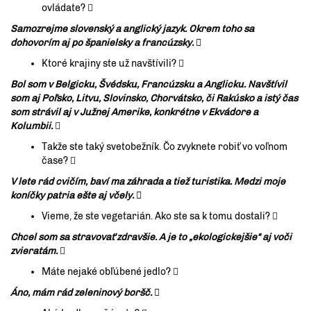
ovládate? 
Samozrejme slovenský a anglický jazyk. Okrem toho sa
dohovorím aj po španielsky a francúzsky. 
Ktoré krajiny ste už navštívili? 
Bol som v Belgicku, Švédsku, Francúzsku a Anglicku. Navštívil
som aj Poľsko, Litvu, Slovinsko, Chorvátsko, či Rakúsko a istý čas
som strávil aj v Južnej Amerike, konkrétne v Ekvádore a
Kolumbii.

Takže ste taký svetobežník. Čo zvyknete robiť vo voľnom
čase? 
V lete rád cvičím, baví ma záhrada a tiež turistika. Medzi moje
koníčky patria ešte aj včely. 
Vieme, že ste vegetarián. Ako ste sa k tomu dostali? 
Chcel som sa stravovať zdravšie. A je to „ekologickejšie“ aj voči
zvieratám.

Máte nejaké obľúbené jedlo? 
Áno, mám rád zeleninový boršč. 