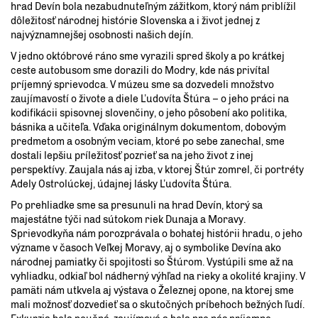
hrad Devín bola nezabudnuteľným zážitkom, ktorý nám priblížil
dôležitosť národnej histórie Slovenska a i život jednej z
najvýznamnejšej osobnosti našich dejín.
V jedno októbrové ráno sme vyrazili spred školy a po krátkej
ceste autobusom sme dorazili do Modry, kde nás privítal
príjemný sprievodca. V múzeu sme sa dozvedeli množstvo
zaujímavostí o živote a diele Ľudovíta Štúra – o jeho práci na
kodifikácii spisovnej slovenčiny, o jeho pôsobení ako politika,
básnika a učiteľa. Vďaka originálnym dokumentom, dobovým
predmetom a osobným veciam, ktoré po sebe zanechal, sme
dostali lepšiu príležitosť pozrieť sa na jeho život z inej
perspektívy. Zaujala nás aj izba, v ktorej Štúr zomrel, či portréty
Adely Ostrolúckej, údajnej lásky Ľudovíta Štúra.
Po prehliadke sme sa presunuli na hrad Devín, ktorý sa
majestátne týči nad sútokom riek Dunaja a Moravy.
Sprievodkyňa nám porozprávala o bohatej histórii hradu, o jeho
význame v časoch Veľkej Moravy, aj o symbolike Devína ako
národnej pamiatky či spojitosti so Štúrom. Vystúpili sme až na
vyhliadku, odkiaľ bol nádherný výhľad na rieky a okolité krajiny. V
pamäti nám utkvela aj výstava o Železnej opone, na ktorej sme
mali možnosť dozvedieť sa o skutočných príbehoch bežných ľudí.