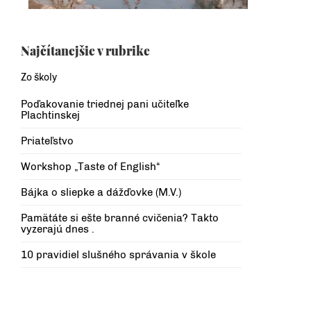
Najčítanejšie v rubrike
Zo školy
Poďakovanie triednej pani učiteľke
Plachtinskej
Priateľstvo
Workshop „Taste of English“
Bájka o sliepke a dážďovke (M.V.)
Pamätáte si ešte branné cvičenia? Takto
vyzerajú dnes .
10 pravidiel slušného správania v škole