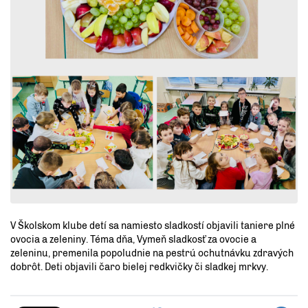
V Školskom klube detí sa namiesto sladkostí objavili taniere plné
ovocia a zeleniny. Téma dňa, Vymeň sladkosť za ovocie a
zeleninu, premenila popoludnie na pestrú ochutnávku zdravých
dobrôt. Deti objavili čaro bielej redkvičky či sladkej mrkvy.