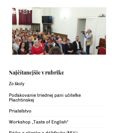
Najčítanejšie v rubrike
Zo školy
Poďakovanie triednej pani učiteľke
Plachtinskej
Priateľstvo
Workshop „Taste of English“
Bájka o sliepke a dážďovke (M.V.)