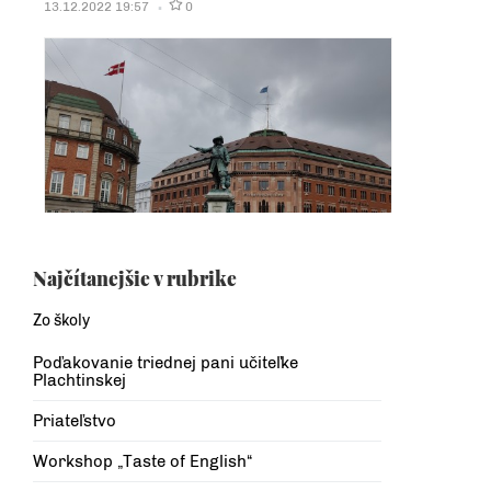
13.12.2022 19:57
0
Najčítanejšie v rubrike
Zo školy
Poďakovanie triednej pani učiteľke
Plachtinskej
Priateľstvo
Workshop „Taste of English“