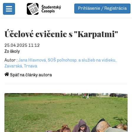
Prihlásenie / Registrácia
Toggle Menu
Účelové cvičenie s "Karpatmi"
25.04.2025 11:12
Zo školy
Autor :
Jana Hlavnová, SOŠ poľnohosp. a služieb na vidieku,
Zavarská, Trnava
Späť na články autora