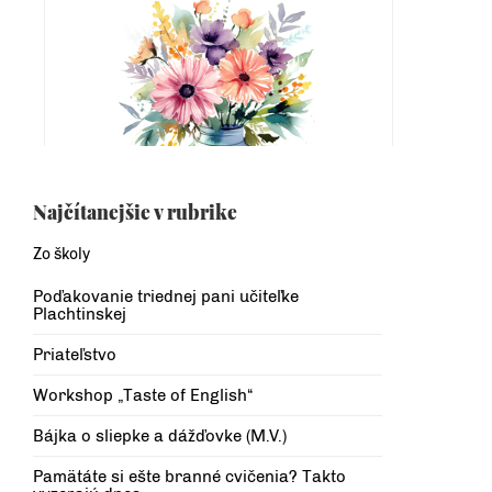
Najčítanejšie v rubrike
Zo školy
Poďakovanie triednej pani učiteľke
Plachtinskej
Priateľstvo
Workshop „Taste of English“
Bájka o sliepke a dážďovke (M.V.)
Pamätáte si ešte branné cvičenia? Takto