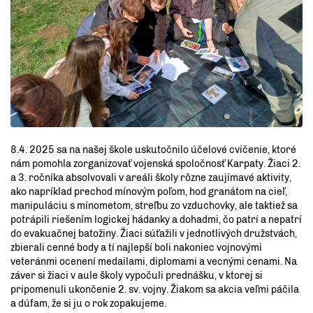
8.4. 2025 sa na našej škole uskutočnilo účelové cvičenie, ktoré
nám pomohla zorganizovať vojenská spoločnosť Karpaty. Žiaci 2.
a 3. ročníka absolvovali v areáli školy rôzne zaujímavé aktivity,
ako napríklad prechod mínovým poľom, hod granátom na cieľ,
manipuláciu s mínometom, streľbu zo vzduchovky, ale taktiež sa
potrápili riešením logickej hádanky a dohadmi, čo patrí a nepatrí
do evakuačnej batožiny. Žiaci súťažili v jednotlivých družstvách,
zbierali cenné body a tí najlepší boli nakoniec vojnovými
veteránmi ocenení medailami, diplomami a vecnými cenami. Na
záver si žiaci v aule školy vypočuli prednášku, v ktorej si
pripomenuli ukončenie 2. sv. vojny. Žiakom sa akcia veľmi páčila
a dúfam, že si ju o rok zopakujeme.