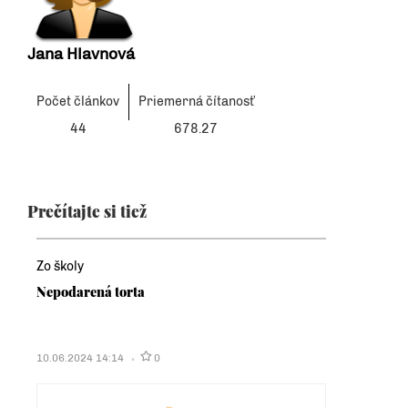
Jana Hlavnová
Počet článkov
Priemerná čítanosť
44
678.27
Prečítajte si tiež
Zo školy
Nepodarená torta
10.06.2024 14:14
0