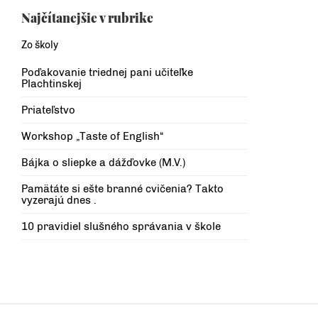
Najčítanejšie v rubrike
Zo školy
Poďakovanie triednej pani učiteľke
Plachtinskej
Priateľstvo
Workshop „Taste of English“
Bájka o sliepke a dážďovke (M.V.)
Pamätáte si ešte branné cvičenia? Takto
vyzerajú dnes .
10 pravidiel slušného správania v škole