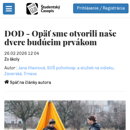
Prihlásenie / Registrácia
Toggle Menu
DOD - Opäť sme otvorili naše
dvere budúcim prvákom
26.02.2026 12:04
Zo školy
Autor :
Jana Hlavnová, SOŠ poľnohosp. a služieb na vidieku,
Zavarská, Trnava
Späť na články autora