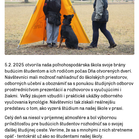
5.2. 2025 otvorila naša poľnohospodárska škola svoje brány
budúcim študentom a ich rodičom počas Dňa otvorených dverí.
Návštevníci mali možnosť nahliadnuť do školských priestorov,
odborných učební a oboznámiť sa s ponukou študijných odborov
prostredníctvom prezentácií a rozhovorov s vyučujúcimi i
žiakmi. Veľký záujem vzbudili i praktické ukážky odborného
vyučovania kynológie. Návštevníci tak získali reálnejšiu
predstavu o tom, ako vyzerá štúdium na našej škole v praxi.
Celý deň sa niesol v príjemnej atmosfére a bol výbornou
príležitosťou pre budúcich študentov rozhodnúť sa o svojej
ďalšej študijnej ceste. Veríme, že sa s mnohými z nich stretneme
opäť - tentokrát už ako so študentami našej školy.