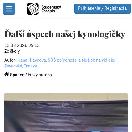
Prihlásenie / Registrácia
Toggle Menu
Ďalší úspech našej kynologičky
13.03.2026 09:13
Zo školy
Autor :
Jana Hlavnová, SOŠ poľnohosp. a služieb na vidieku,
Zavarská, Trnava
Späť na články autora