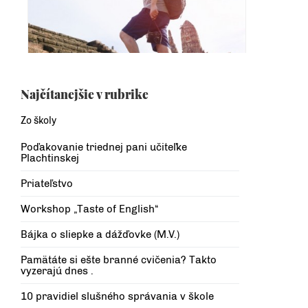
Najčítanejšie v rubrike
Zo školy
Poďakovanie triednej pani učiteľke
Plachtinskej
Priateľstvo
Workshop „Taste of English“
Bájka o sliepke a dážďovke (M.V.)
Pamätáte si ešte branné cvičenia? Takto
vyzerajú dnes .
10 pravidiel slušného správania v škole