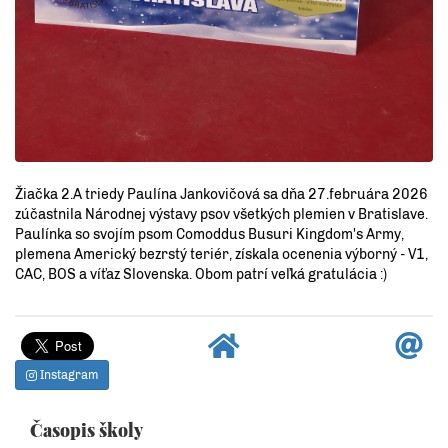
Žiačka 2.A triedy Paulína Jankovičová sa dňa 27.februára 2026
zúčastnila Národnej výstavy psov všetkých plemien v Bratislave.
Paulínka so svojím psom Comoddus Busuri Kingdom's Army,
plemena Americký bezrstý teriér, získala ocenenia výborný - V1,
CAC, BOS a víťaz Slovenska. Obom patrí veľká gratulácia :)
Instagram
Časopis školy