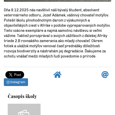
Dňa 9.12.2025 nás navštívil náš bývalý študent, absolvent
veterinárneho odboru, Jozef Adámek, vášnivý chovateľ motýľov.
Potešil školu plnohodnotným darom z výskumných a
objaviteľských ciest v Afrike v podobe vypreparovaných motýľov.
Tieto vzácne exempláre a najmä samotnú návštevu si veľmi
vážime. Taktiež porozprával o svojich zážitkoch z ďalekej Afriky
triede 2.B rovnakého zamerania ako mladý chovateľ. Okrem
fotiek a ukážok motýľov venoval časť prednášky dôležitosti
rozvoja biodiverzity a nástrahám jej degradácie. Ďakujeme za
ochotu vnášať medzi mladých ľudí povedomie o prírode.
Instagram
Časopis školy