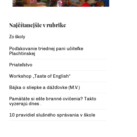
Najčítanejšie v rubrike
Zo školy
Poďakovanie triednej pani učiteľke
Plachtinskej
Priateľstvo
Workshop „Taste of English“
Bájka o sliepke a dážďovke (M.V.)
Pamätáte si ešte branné cvičenia? Takto
vyzerajú dnes .
10 pravidiel slušného správania v škole