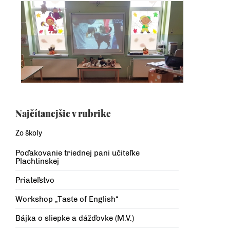
Najčítanejšie v rubrike
Zo školy
Poďakovanie triednej pani učiteľke
Plachtinskej
Priateľstvo
Workshop „Taste of English“
Bájka o sliepke a dážďovke (M.V.)