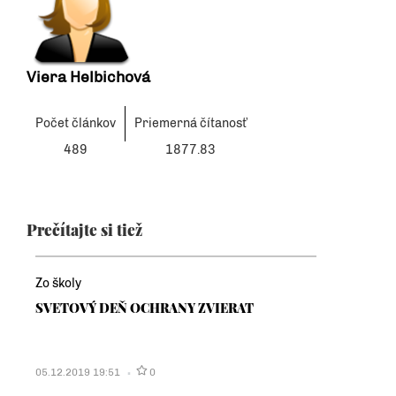
Viera Helbichová
Počet článkov
Priemerná čítanosť
489
1877.83
Prečítajte si tiež
Zo školy
SVETOVÝ DEŇ OCHRANY ZVIERAT
05.12.2019 19:51
0