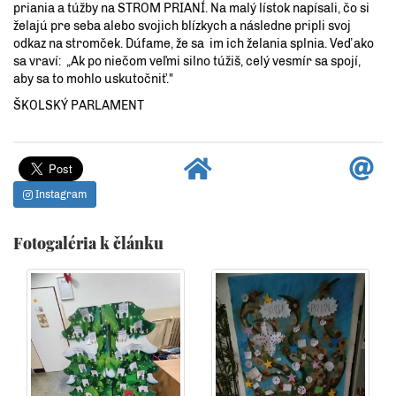
priania a túžby na STROM PRIANÍ. Na malý lístok napísali, čo si
želajú pre seba alebo svojich blízkych a následne pripli svoj
odkaz na stromček. Dúfame, že sa im ich želania splnia. Veď ako
sa vraví: „Ak po niečom veľmi silno túžiš, celý vesmír sa spojí,
aby sa to mohlo uskutočniť."
ŠKOLSKÝ PARLAMENT
Instagram
Fotogaléria k článku