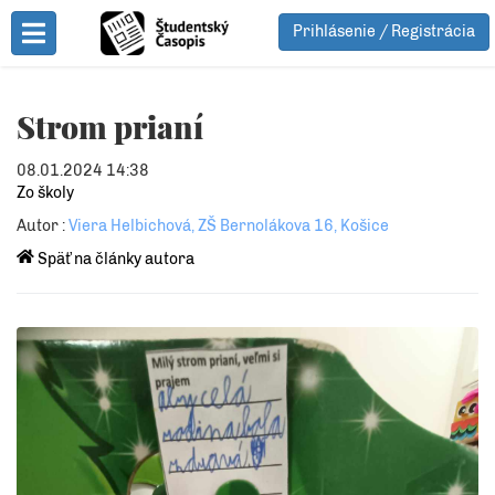
Prihlásenie / Registrácia
Toggle Menu
Strom prianí
08.01.2024 14:38
Zo školy
Autor :
Viera Helbichová, ZŠ Bernolákova 16, Košice
Späť na články autora