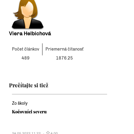
Viera Helbichová
Počet článkov
Priemerná čítanosť
489
1876.25
Prečítajte si tiež
Zo školy
Kočovníci severu
24.05.2022 11:22
4.00