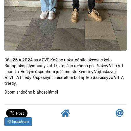
Dňa 25.4.2024 sa v CVČ Košice uskutočnilo okresné kolo
Biologickej olympiády kat. D, ktorá je určená pre žiakov VI. a VII.
ročníka. Veľkým úspechom je 2. miesto Kristíny Vojtaškovej
zo VII. A triedy. Úspešným riešiteľom bol aj Teo Sárossy zo VII. A
triedy.
Obom srdečne blahoželáme!
Instagram