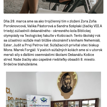
Dňa 28. marca sme sa ako trojčlenný tím v zložení Zora Zofia
Poroknovcová, Valika Pástorová a Sandra Széplaki (žiačky VIII.A
triedy) zúčastnili dekanátného - okresného kola Biblickej
olympiády na Teologickej fakulte v Košiciach. Tento školský rok
sa účastníci súťaže mali bližšie oboznámiť s knihami Nehemiáš,
Ester, Judit a Prvý Petrov list. Súťažiacich privítal otec biskup
Mons. Marek Forgáč. V piatich súťažných kolách sme si v utorok
merali sily s ďalšími osemnástimi školami Dekanátu Košice
stred. Naše žiačky ako úspešné riešiteľky obsadili 8. miesto.
Srdečne blahoželáme.