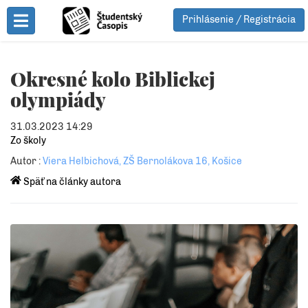
Prihlásenie / Registrácia
Toggle Menu
Okresné kolo Biblickej
olympiády
31.03.2023 14:29
Zo školy
Autor :
Viera Helbichová, ZŠ Bernolákova 16, Košice
Späť na články autora