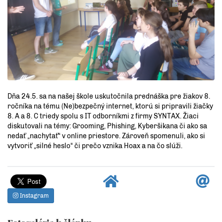
Dňa 24.5. sa na našej škole uskutočnila prednáška pre žiakov 8.
ročníka na tému (Ne)bezpečný internet, ktorú si pripravili žiačky
8. A a 8. C triedy spolu s IT odborníkmi z firmy SYNTAX. Žiaci
diskutovali na témy: Grooming, Phishing, Kyberšikana či ako sa
nedať „nachytať“ v online priestore. Zároveň spomenuli, ako si
vytvoriť „silné heslo“ či prečo vznika Hoax a na čo slúži.
Instagram