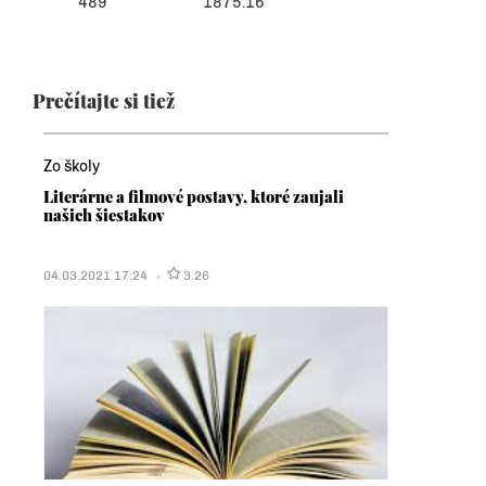
489
1875.16
Prečítajte si tiež
Zo školy
Literárne a filmové postavy, ktoré zaujali
našich šiestakov
04.03.2021 17:24
3.26