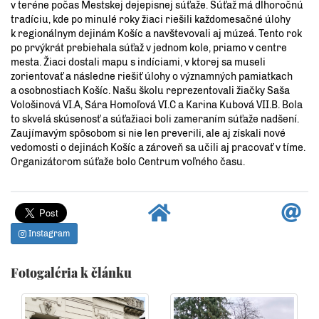
v teréne počas Mestskej dejepisnej súťaže. Súťaž má dlhoročnú
tradíciu, kde po minulé roky žiaci riešili každomesačné úlohy
k regionálnym dejinám Košíc a navštevovali aj múzeá. Tento rok
po prvýkrát prebiehala súťaž v jednom kole, priamo v centre
mesta. Žiaci dostali mapu s indíciami, v ktorej sa museli
zorientovať a následne riešiť úlohy o významných pamiatkach
a osobnostiach Košíc. Našu školu reprezentovali žiačky Saša
Vološinová VI.A, Sára Homoľová VI.C a Karina Kubová VII.B. Bola
to skvelá skúsenosť a súťažiaci boli zameraním súťaže nadšení.
Zaujímavým spôsobom si nie len preverili, ale aj získali nové
vedomosti o dejinách Košíc a zároveň sa učili aj pracovať v tíme.
Organizátorom súťaže bolo Centrum voľného času.
Instagram
Fotogaléria k článku