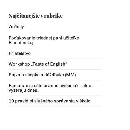
Najčítanejšie v rubrike
Zo školy
Poďakovanie triednej pani učiteľke
Plachtinskej
Priateľstvo
Workshop „Taste of English“
Bájka o sliepke a dážďovke (M.V.)
Pamätáte si ešte branné cvičenia? Takto
vyzerajú dnes .
10 pravidiel slušného správania v škole