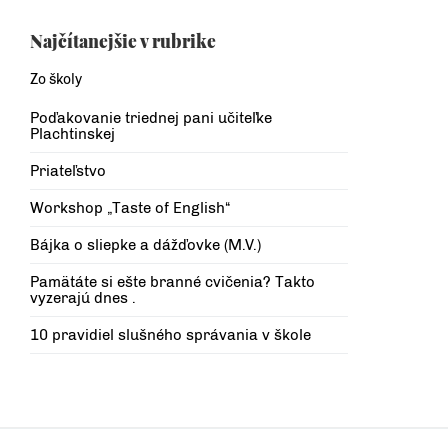
Najčítanejšie v rubrike
Zo školy
Poďakovanie triednej pani učiteľke
Plachtinskej
Priateľstvo
Workshop „Taste of English“
Bájka o sliepke a dážďovke (M.V.)
Pamätáte si ešte branné cvičenia? Takto
vyzerajú dnes .
10 pravidiel slušného správania v škole