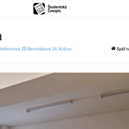
a
Helbichová, ZŠ Bernolákova 16, Košice
Späť n