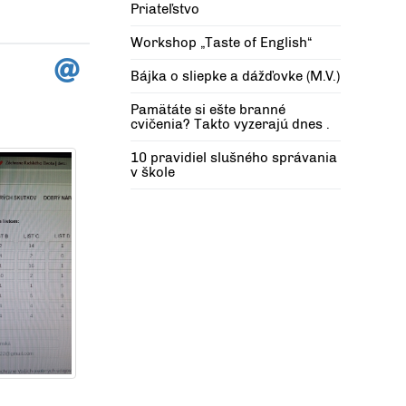
Priateľstvo
Workshop „Taste of English“
Bájka o sliepke a dážďovke (M.V.)
Pamätáte si ešte branné
cvičenia? Takto vyzerajú dnes .
10 pravidiel slušného správania
v škole