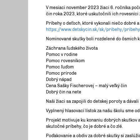
V mesiaci november 2023 žiaci 6. ročníka poč
čin roka 2023, ktoré uskutočnili ich rovesníci
Príbehy o deťoch, ktoré vykonali niečo dobré 
https://www.detskycin.sk/sk/pribehy/pribeh
Nominované skutky boli rozdelené do ôsmich ka
Záchrana ľudského života
Pomoc v rodine
Pomoc rovesníkom
Pomoc ľuďom
Pomoc prírode
Dobrý nápad
Cena Sašky Fischerovej – malý veľký čin
Dobrý čin na nete
Naši žiaci sa zapojili do detskej poroty a dával
Vyplnený hlasovací lístok za našu školu sme odo
Projekt motivuje ku konaniu dobrých skutkov 
skutočné príbehy, čo je dobré a čo zlé.
Poďakovanie a obdiv za dobré skutky si zaslúži