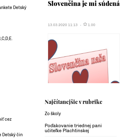
Slovenčina je mi súdená
ankete Detský
13.03.2020 11:13
1.00
,C,D,E.
Najčítanejšie v rubrike
Zo školy
iť cez
Poďakovanie triednej pani
učiteľke Plachtinskej
e Detský čin