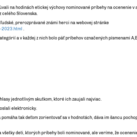
úvali na hodinách etickej výchovy nominované príbehy na ocenenie v 
 z celého Slovenska.
a ľudské, prerozprávané známi herci na webovej stránke
y-2023.html
.
tegórií a v každej z nich bolo päť príbehov označených písmenami A,B
i hlasy jednotlivým skutkom, ktoré ich zaujali najviac.
slali elektronicky.
a pomáha tak deťom zorientovať sa v hodnotách, dáva im šancu pochop
a všetky deti, ktorých príbehy boli nominované, ale veríme, že oceneni