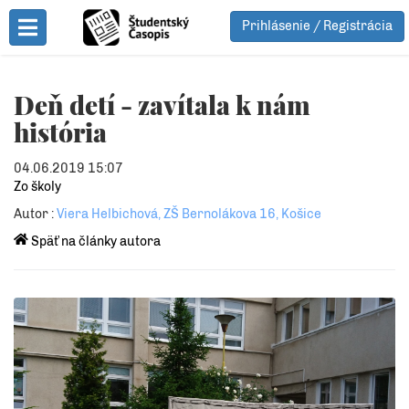
Prihlásenie / Registrácia
Toggle Menu
Deň detí - zavítala k nám
história
04.06.2019 15:07
Zo školy
Autor :
Viera Helbichová, ZŠ Bernolákova 16, Košice
Späť na články autora