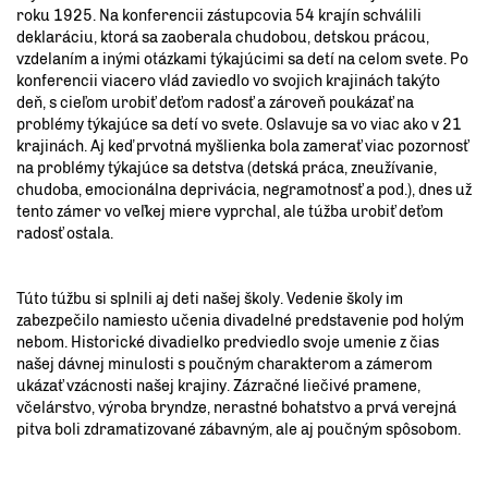
roku 1925. Na konferencii zástupcovia 54 krajín schválili
deklaráciu, ktorá sa zaoberala chudobou, detskou prácou,
vzdelaním a inými otázkami týkajúcimi sa detí na celom svete. Po
konferencii viacero vlád zaviedlo vo svojich krajinách takýto
deň, s cieľom urobiť deťom radosť a zároveň poukázať na
problémy týkajúce sa detí vo svete. Oslavuje sa vo viac ako v 21
krajinách. Aj keď prvotná myšlienka bola zamerať viac pozornosť
na problémy týkajúce sa detstva (detská práca, zneužívanie,
chudoba, emocionálna deprivácia, negramotnosť a pod.), dnes už
tento zámer vo veľkej miere vyprchal, ale túžba urobiť deťom
radosť ostala.
Túto túžbu si splnili aj deti našej školy. Vedenie školy im
zabezpečilo namiesto učenia divadelné predstavenie pod holým
nebom. Historické divadielko predviedlo svoje umenie z čias
našej dávnej minulosti s poučným charakterom a zámerom
ukázať vzácnosti našej krajiny. Zázračné liečivé pramene,
včelárstvo, výroba bryndze, nerastné bohatstvo a prvá verejná
pitva boli zdramatizované zábavným, ale aj poučným spôsobom.