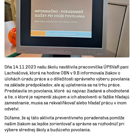
Dňa 14.11.2023 našu školu navštívila pracovníčka ÚPSVaR pani
Lachváčová, ktorá na hodine OBN v 9.B informovala žiakov o
úlohách úradu práce a o dôležitosti správneho výberu povolania
na základe predpokladov, ale aj uplatnenia sa na trhu práce.
Predstavila im povolania, ktoré sú najviac žiadané a ohodnotené
a tie, o ktoré je najmenší záujem a ich absolventi si ťažšie hľadajú
zamestnanie, musia sa rekvalifikovať alebo hľadať prácu v inom
odvetví.
Dúfame, že aj táto aktivita preventívneho poradenstva pomôže
našim žiakom sa lepšie zorientovať a správne sa rozhodnúť pri
výbere strednej školy a budúceho povolania.