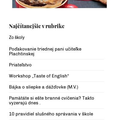
Najčítanejšie v rubrike
Zo školy
Poďakovanie triednej pani učiteľke
Plachtinskej
Priateľstvo
Workshop „Taste of English“
Bájka o sliepke a dážďovke (M.V.)
Pamätáte si ešte branné cvičenia? Takto
vyzerajú dnes .
10 pravidiel slušného správania v škole