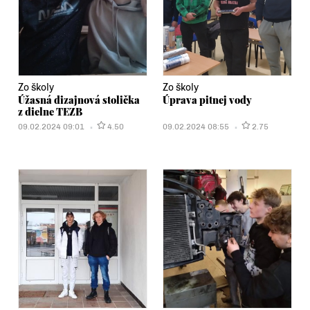
Zo školy
Zo školy
Úžasná dizajnová stolička
Úprava pitnej vody
z dielne TEZB
09.02.2024 09:01
4.50
09.02.2024 08:55
2.75