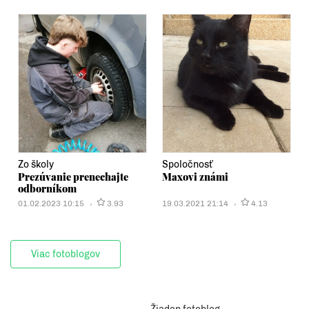
Zo školy
Spoločnosť
Prezúvanie prenechajte
Maxovi známi
odborníkom
01.02.2023 10:15
3.93
19.03.2021 21:14
4.13
Viac fotoblogov