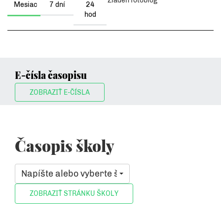
Žiaden fotoblog
Mesiac
7 dní
24
hod
E-čísla časopisu
ZOBRAZIŤ E-ČÍSLA
Časopis školy
Napíšte alebo vyberte školu, ktorá vás zaujíma