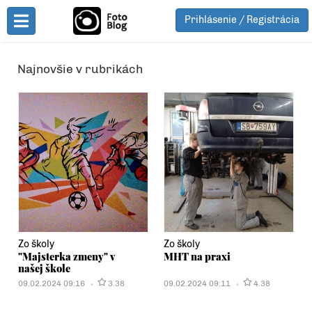
Prihlásenie / Registrácia
Toggle Menu
Najnovšie v rubrikách
Zo školy
Zo školy
"Majsterka zmeny" v
MHT na praxi
našej škole
09.02.2024 09:16
3.38
09.02.2024 09:11
4.38