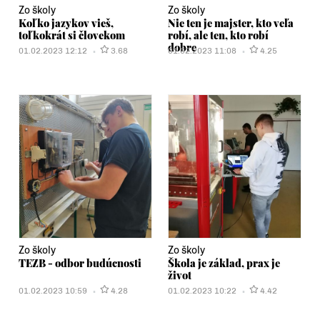
Zo školy
Zo školy
Koľko jazykov vieš,
Nie ten je majster, kto veľa
toľkokrát si človekom
robí, ale ten, kto robí
dobre
01.02.2023 12:12
3.68
01.02.2023 11:08
4.25
Zo školy
Zo školy
TEZB - odbor budúcnosti
Škola je základ, prax je
život
01.02.2023 10:59
4.28
01.02.2023 10:22
4.42