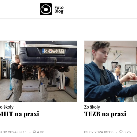
o školy
Zo školy
MHT na praxi
TEZB na praxi
9.02.2024 09:11
4.38
09.02.2024 09:08
3.25