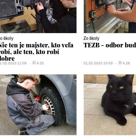
o školy
Zo školy
Nie ten je majster, kto veľa
TEZB - odbor bud
robí, ale ten, kto robí
dobre
1.02.2023 11:08
4.25
01.02.2023 10:59
4.28