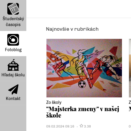
Študentský
časopis
Najnovšie v rubrikách
Fotoblog
Hľadaj školu
Kontakt
Zo školy
Z
"Majsterka zmeny" v našej
škole
09.02.2024 09:16
3.38
0