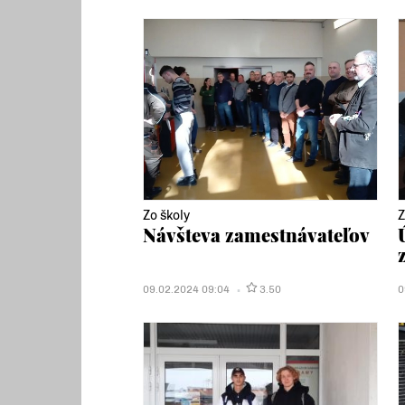
Zo školy
Z
Návšteva zamestnávateľov
09.02.2024 09:04
3.50
0