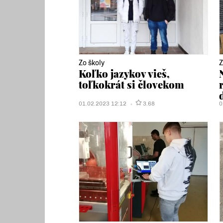
Zo školy
Z
Koľko jazykov vieš,
toľkokrát si človekom
01.02.2023 12:12
3.68
0