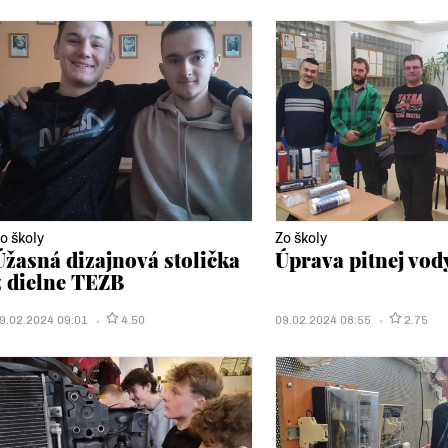
o školy
Zo školy
Úžasná dizajnová stolička
Úprava pitnej vod
z dielne TEZB
9.02.2024 09:01
4.50
09.02.2024 08:55
2.75