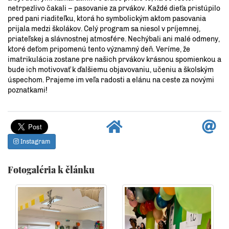
netrpezlivo čakali – pasovanie za prvákov. Každé dieťa pristúpilo
pred pani riaditeľku, ktorá ho symbolickým aktom pasovania
prijala medzi školákov. Celý program sa niesol v príjemnej,
priateľskej a slávnostnej atmosfére. Nechýbali ani malé odmeny,
ktoré deťom pripomenú tento významný deň. Veríme, že
imatrikulácia zostane pre našich prvákov krásnou spomienkou a
bude ich motivovať k ďalšiemu objavovaniu, učeniu a školským
úspechom. Prajeme im veľa radosti a elánu na ceste za novými
poznatkami!
Instagram
Fotogaléria k článku