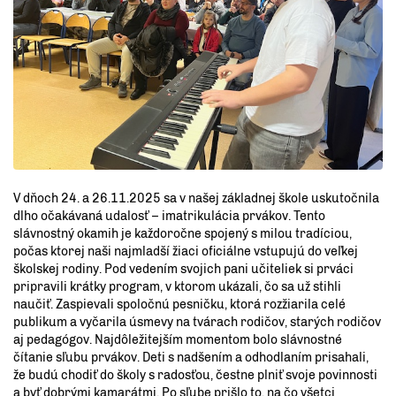
V dňoch 24. a 26.11.2025 sa v našej základnej škole uskutočnila
dlho očakávaná udalosť – imatrikulácia prvákov. Tento
slávnostný okamih je každoročne spojený s milou tradíciou,
počas ktorej naši najmladší žiaci oficiálne vstupujú do veľkej
školskej rodiny. Pod vedením svojich pani učiteliek si prváci
pripravili krátky program, v ktorom ukázali, čo sa už stihli
naučiť. Zaspievali spoločnú pesničku, ktorá rozžiarila celé
publikum a vyčarila úsmevy na tvárach rodičov, starých rodičov
aj pedagógov. Najdôležitejším momentom bolo slávnostné
čítanie sľubu prvákov. Deti s nadšením a odhodlaním prisahali,
že budú chodiť do školy s radosťou, čestne plniť svoje povinnosti
a byť dobrými kamarátmi. Po sľube prišlo to, na čo všetci