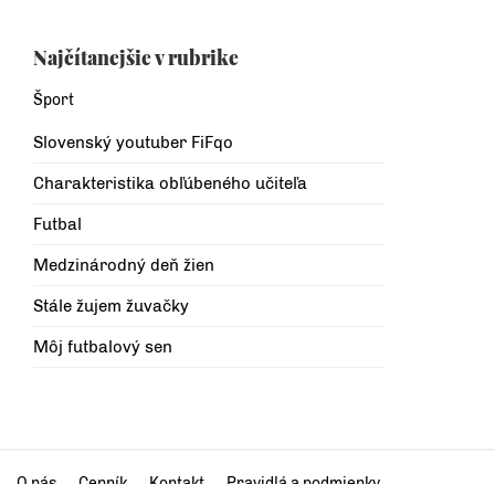
Najčítanejšie v rubrike
Šport
Slovenský youtuber FiFqo
Charakteristika obľúbeného učiteľa
Futbal
Medzinárodný deň žien
Stále žujem žuvačky
Môj futbalový sen
O nás
Cenník
Kontakt
Pravidlá a podmienky