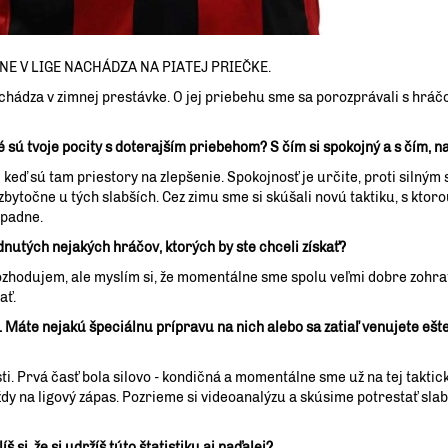
E V LIGE NACHÁDZA NA PIATEJ PRIEČKE.
hádza v zimnej prestávke. O jej priebehu sme sa porozprávali s hrá
 sú tvoje pocity s doterajším priebehom? S čím si spokojný a s čím, na
aj keď sú tam priestory na zlepšenie. Spokojnosť je určite, proti siln
i zbytočne u tých slabších. Cez zimu sme si skúšali novú taktiku, s kto
opadne.
nutých nejakých hráčov, ktorých by ste chceli získať?
rozhodujem, ale myslím si, že momentálne sme spolu veľmi dobre zohrat
ať.
. Máte nejakú špeciálnu prípravu na nich alebo sa zatiaľ venujete eš
. Prvá časť bola silovo - kondičná a momentálne sme už na tej taktick
ždy na ligový zápas. Pozrieme si videoanalýzu a skúsime potrestať slab
 si, že si udržíš túto štatistiku aj naďalej?