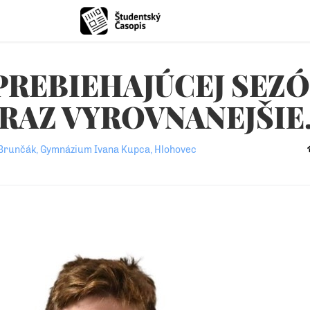
PREBIEHAJÚCEJ SEZÓ
ORAZ VYROVNANEJŠIE
 Brunčák, Gymnázium Ivana Kupca, Hlohovec