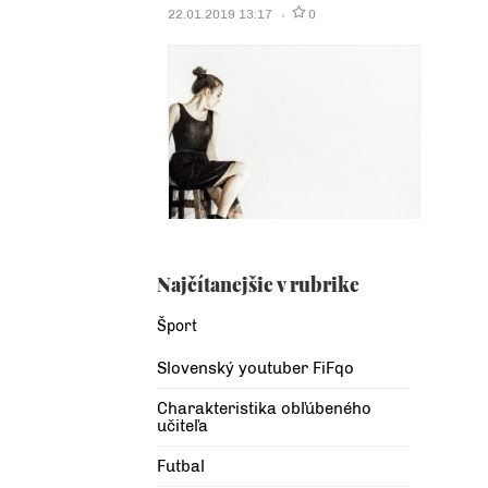
22.01.2019 13:17
0
Najčítanejšie v rubrike
Šport
Slovenský youtuber FiFqo
Charakteristika obľúbeného
učiteľa
Futbal