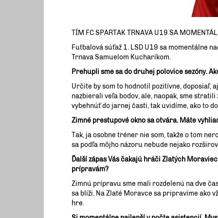
TÍM FC SPARTAK TRNAVA U19 SA MOMENTÁLN
Futbalová súťaž 1. LSD U19 sa momentálne nac
Trnava Samuelom Kucharíkom.
Prehupli sme sa do druhej polovice sezóny. Aké
Určite by som to hodnotil pozitívne, doposiaľ, 
nazbierali veľa bodov, ale, naopak, sme stratil
vybehnúť do jarnej časti, tak uvidíme, ako to d
Zimné prestupové okno sa otvára. Máte vyhliad
Tak, ja osobne tréner nie som, takže o tom ne
sa podľa môjho názoru nebude nejako rozširov
Ďalší zápas Vás čakajú hráči Zlatých Moraviec
prípravám?
Zimnú prípravu sme mali rozdelenú na dve časti
sa blíži. Na Zlaté Moravce sa pripravíme ako v
hre.
Si momentálne najlepší v počte asistencií. Myslíš