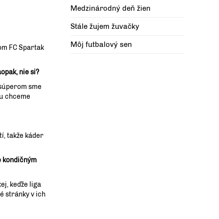
Medzinárodný deň žien
Stále žujem žuvačky
Môj futbalový sen
čom FC Spartak
opak, nie si?
ým súperom sme
rou chceme
í, takže káder
te kondičným
ej, keďže liga
é stránky v ich