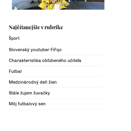
Najčítanejšie v rubrike
Šport
Slovenský youtuber FiFqo
Charakteristika obľúbeného učiteľa
Futbal
Medzinárodný deň žien
Stále žujem žuvačky
Môj futbalový sen