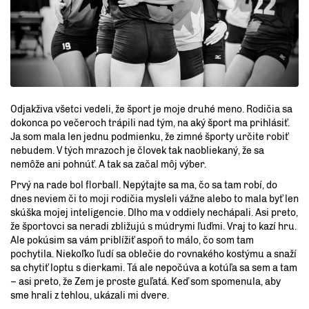
Odjakživa všetci vedeli, že šport je moje druhé meno. Rodičia sa
dokonca po večeroch trápili nad tým, na aký šport ma prihlásiť.
Ja som mala len jednu podmienku, že zimné športy určite robiť
nebudem. V tých mrazoch je človek tak naobliekaný, že sa
nemôže ani pohnúť. A tak sa začal môj výber.
Prvý na rade bol florball. Nepýtajte sa ma, čo sa tam robí, do
dnes neviem či to moji rodičia mysleli vážne alebo to mala byť len
skúška mojej inteligencie. Dlho ma v oddiely nechápali. Asi preto,
že športovci sa neradi zbližujú s múdrymi ľuďmi. Vraj to kazí hru.
Ale pokúsim sa vám priblížiť aspoň to málo, čo som tam
pochytila. Niekoľko ľudí sa oblečie do rovnakého kostýmu a snaží
sa chytiť loptu s dierkami. Tá ale nepočúva a kotúľa sa sem a tam
– asi preto, že Zem je proste guľatá. Keď som spomenula, aby
sme hrali z tehlou, ukázali mi dvere.