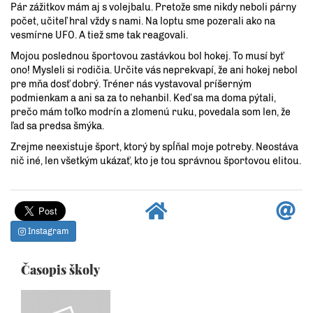
Pár zážitkov mám aj s volejbalu. Pretože sme nikdy neboli párny
počet, učiteľ hral vždy s nami. Na loptu sme pozerali ako na
vesmírne UFO. A tiež sme tak reagovali.
Mojou poslednou športovou zastávkou bol hokej. To musí byť
ono! Mysleli si rodičia. Určite vás neprekvapí, že ani hokej nebol
pre mňa dosť dobrý. Tréner nás vystavoval príšerným
podmienkam a ani sa za to nehanbil. Keď sa ma doma pýtali,
prečo mám toľko modrín a zlomenú ruku, povedala som len, že
ľad sa predsa šmýka.
Zrejme neexistuje šport, ktorý by spĺňal moje potreby. Neostáva
nič iné, len všetkým ukázať, kto je tou správnou športovou elitou.
Instagram
Časopis školy