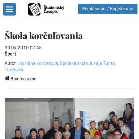
Prihlásenie / Registrácia
Toggle Menu
Škola korčuľovania
30.04.2019 07:45
Šport
Autor :
Adriána Korčeková, Spojená škola Juraja Turza,
Turzovka
Späť na úvod