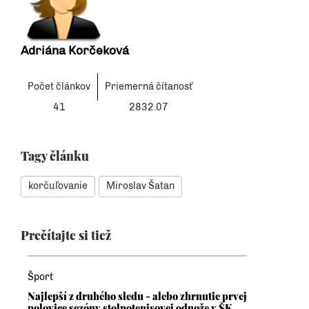
Adriána Korčeková
Počet článkov
Priemerná čítanosť
41
2832.07
Tagy článku
korčuľovanie
Miroslav Šatan
Prečítajte si tiež
Šport
Najlepší z druhého sledu - alebo zhrnutie prvej
polovice sezóny stolnotenisovej odnože v ŠK