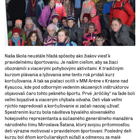
Naša škola neustále hľadá spôsoby ako žiakov viesť k
pravidelnému športovaniu. Je naším cieľom, aby sa žiaci
oboznámili s viacerými pohybovými aktivitami. K tradičným
kurzom plávania a lyžovania sme tento rok pridali kurz
korčuľovania. A tak sa piataci ocitli v MM Aréne v Krásne nad
Kysucou, kde pod odborným vedením skúsených inštruktorov
objavovali čaro tohto pekného športu. Prvé „krôčiky“ na ľade boli
veľmi bojazlivé a viacerým chýbala odvaha. Deti však veľmi
rýchlo napredovali a korčuľovanie si začali naozaj užívať.
Spestrením kurzu bola návšteva bývalého slovenského
hokejového reprezentanta a súčasného generálneho manažéra
národného tímu Miroslava Šatana, ktorý svojou prítomnosťou
deti výrazne motivoval v pravidelnom športovaní. Posledný deň
kurzu bol dňom korčuliarskych súťaží a odmenou za malé