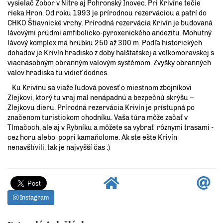
vysielač Zobor v Nitre aj Pohronský Inovec. Pri Krivíne tečie
rieka Hron. Od roku 1993 je prírodnou rezerváciou a patrí do
CHKO Štiavnické vrchy. Prírodná rezervácia Krivín je budovaná
lávovými prúdmi amfibolicko-pyroxenického andezitu. Mohutný
lávový komplex má hrúbku 250 až 300 m. Podľa historických
dohadov je Krivín hradisko z doby halštatskej a veľkomoravskej s
viacnásobným obranným valovým systémom. Zvyšky obranných
valov hradiska tu vidieť dodnes.
Ku Krivínu sa viaže ľudová povesť o miestnom zbojníkovi
Zlejkovi, ktorý tu vraj mal nenápadnú a bezpečnú skrýšu –
Zlejkovu dieru. Prírodná rezervácia Krivín je prístupná po
značenom turistickom chodníku. Vaša túra môže začať v
Tlmačoch, ale aj v Rybníku a môžete sa vybrať rôznymi trasami -
cez horu alebo popri kamaňolome. Ak ste ešte Krivín
nenavštívili, tak je najvyšší čas :)
Instagram