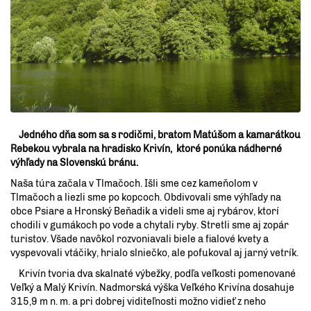
Jedného dňa som sa s rodičmi, bratom Matúšom a kamarátkou
Rebekou vybrala na hradisko Krivín, ktoré ponúka nádherné
výhľady na Slovenskú bránu.
Naša túra začala v Tlmačoch. Išli sme cez kameňolom v
Tlmačoch a liezli sme po kopcoch. Obdivovali sme výhľady na
obce Psiare a Hronský Beňadik a videli sme aj rybárov, ktorí
chodili v gumákoch po vode a chytali ryby. Stretli sme aj zopár
turistov. Všade navôkol rozvoniavali biele a fialové kvety a
vyspevovali vtáčiky, hrialo slniečko, ale pofukoval aj jarný vetrík.
Krivín tvoria dva skalnaté výbežky, podľa veľkosti pomenované
Veľký a Malý Krivín. Nadmorská výška Veľkého Krivína dosahuje
315,9 m n. m. a pri dobrej viditeľnosti možno vidieť z neho