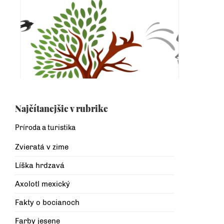
Najčítanejšie v rubrike
Príroda a turistika
Zvieratá v zime
Líška hrdzavá
Axolotl mexický
Fakty o bocianoch
Farby jesene