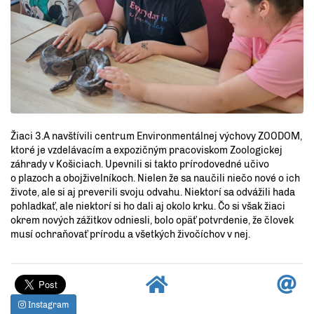
Žiaci 3.A navštívili centrum Environmentálnej výchovy ZOODOM,
ktoré je vzdelávacím a expozičným pracoviskom Zoologickej
záhrady v Košiciach. Upevnili si takto prírodovedné učivo
o plazoch a obojživelníkoch. Nielen že sa naučili niečo nové o ich
živote, ale si aj preverili svoju odvahu. Niektorí sa odvážili hada
pohladkať, ale niektorí si ho dali aj okolo krku. Čo si však žiaci
okrem nových zážitkov odniesli, bolo opäť potvrdenie, že človek
musí ochraňovať prírodu a všetkých živočíchov v nej.
Instagram