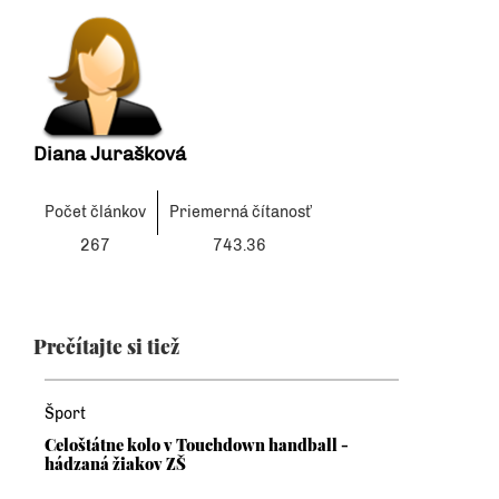
Diana Jurašková
Počet článkov
Priemerná čítanosť
267
743.36
Prečítajte si tiež
Šport
Celoštátne kolo v Touchdown handball -
hádzaná žiakov ZŠ