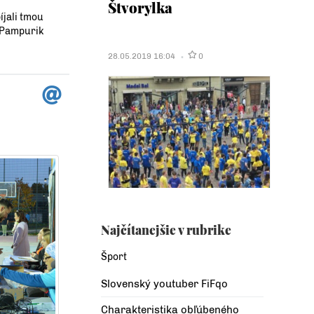
Štvorylka
íjali tmou
l Pampurik
28.05.2019 16:04
0
Najčítanejšie v rubrike
Šport
Slovenský youtuber FiFqo
Charakteristika obľúbeného