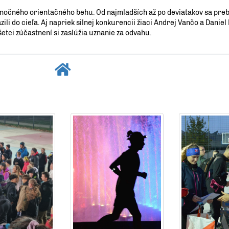
i nočného orientačného behu. Od najmladších až po deviatakov sa preb
li do cieľa. Aj napriek silnej konkurencii žiaci Andrej Vančo a Danie
Všetci zúčastnení si zaslúžia uznanie za odvahu.