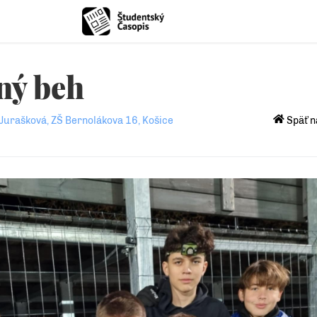
ný beh
Jurašková, ZŠ Bernolákova 16, Košice
Späť n