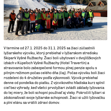
V termíne od 27.1. 2025 do 31.1. 2025 sa žiaci zúčastnili
lyžiarskeho výcviku, ktorý prebiehal v lyžiarskom stredisku
Skipark Vyšné Ružbachy. Žiaci boli ubytovaní v dvojlôžkových
izbách v Kúpeľoch Vyšné Ružbachy (Hotel Travertín) a
stravovanie bolo zabezpečené formou plnej penzie spolu s
pitným režimom počas celého dňa (čaj). Počas výcviku boli žiaci
rozdelení do 4 družstiev podľa výkonnosti. Výcvik prebiehal
denne od pondelka do piatku. Z výcvikového hľadiska kurz splnil
cieľ bez výhrady, keď všetci prvolyžiari zvládli základy lyžovania
do tej miery, že boli schopní používať aj vleky. Pokročilí lyžiari si
zdokonaľovali svoje lyžiarske schopnosti. Žiaci si užili lyžovačku
a plní elánu sa vrátili zdraví domov.