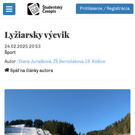
Prihlásenie / Registrácia
Toggle Menu
Lyžiarsky výcvik
24.02.2025 20:53
Šport
Autor :
Diana Jurašková, ZŠ Bernolákova 16, Košice
Späť na články autora