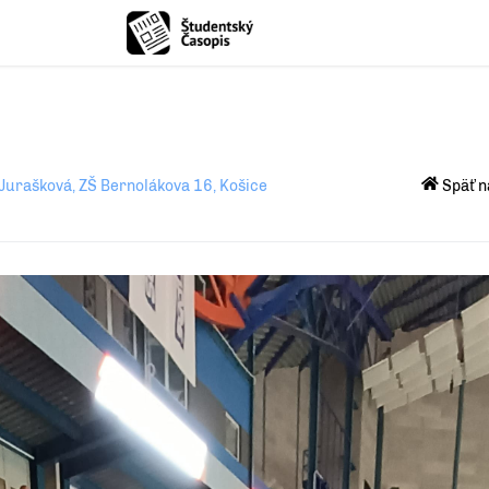
s
Jurašková, ZŠ Bernolákova 16, Košice
Späť n