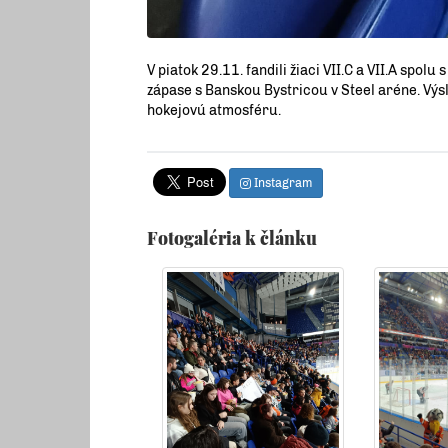
V piatok 29.11. fandili žiaci VII.C a VII.A s
zápase s Banskou Bystricou v Steel aréne. Výsle
hokejovú atmosféru.
Instagram
Fotogaléria k článku