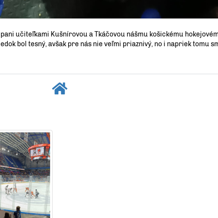
polu s pani učiteľkami Kušnírovou a Tkáčovou nášmu košickému hokejové
dok bol tesný, avšak pre nás nie veľmi priaznivý, no i napriek tomu sm