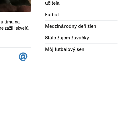
učiteľa
Futbal
mu tímu na
Medzinárodný deň žien
e zažili skvelú
Stále žujem žuvačky
Môj futbalový sen