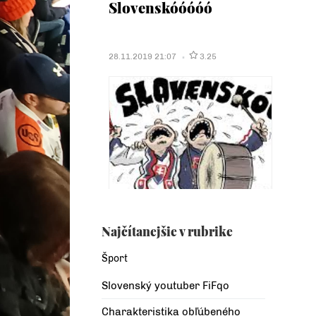
Slovenskóóóóó
28.11.2019 21:07
3.25
Najčítanejšie v rubrike
Šport
Slovenský youtuber FiFqo
Charakteristika obľúbeného