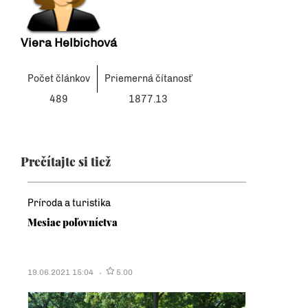
Viera Helbichová
Počet článkov
Priemerná čítanosť
489
1877.13
Prečítajte si tiež
Príroda a turistika
Mesiac poľovníctva
19.06.2021 15:04
5.00