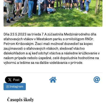
Dňa 23.5.2023 sa trieda 7.A zúčastnila Medzinárodného dňa
sťahovavých vtákov v Mestskom parku s ornitológom RNDr.
Petrom Krišovským. Žiaci mali možnosť dozvedieť sa kopec
zaujímavosti o sťahovavých vtákoch, sledovať vtáctvo
ďalekohľadom a aj keď odchyt vtáctva a následne krúžkovanie v
našom prípade nebolo úspešné, celé dopoludnie hodnotíme na
výbornú a tešíme sa na ďalšie vzdelávania v prírode.
Instagram
Časopis školy