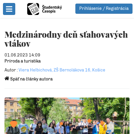
Prihlásenie / Registrácia
Toggle Menu
Medzinárodny deň sťahovavých
vtákov
01.06.2023 14:09
Príroda a turistika
Autor :
Viera Helbichová, ZŠ Bernolákova 16, Košice
Späť na články autora