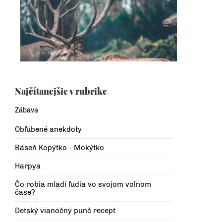
Najčítanejšie v rubrike
Zábava
Obľúbené anekdoty
Báseň Kopýtko - Mokýtko
Harpya
Čo robia mladí ľudia vo svojom voľnom
čase?
Detský vianočný punč recept