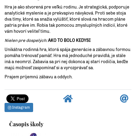
Hra je ako stvorená pre veľkú rodinu. Je strategická, podporuje
analytické myslenie a je prekvapivo návyková. Proti sebe stoja
dva tímy, ktoré sa snažia vylúštiť, ktoré slová na hracom pláne
patria práve im. Robia tak pomocou zmysluplných indícií, ktoré
vám hovorí veliteľ tímu.
Nielen pre dospelých:
AKO TO BOLO KEDYSI
Unikátna rodinná hra, ktorá spája generácie a zábavnou formou
pomáha trénovať pamäť. Hra má jednoduché pravidlá, je stále
iná a neomrzí. Zabavia sa pri nej dokonca aj starí rodičia, keďže
majú možnosť zaspomínať si a vyrozprávať sa.
Prajem príjemnú zábavu a oddych.
Instagram
Časopis školy