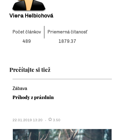
Viera Helbichová
Počet článkov
Priemerná čítanosť
489
1879.37
Prečítajte si tiež
Zábava
Príhody z prázdnin
22.01.2019 13:20
3.50