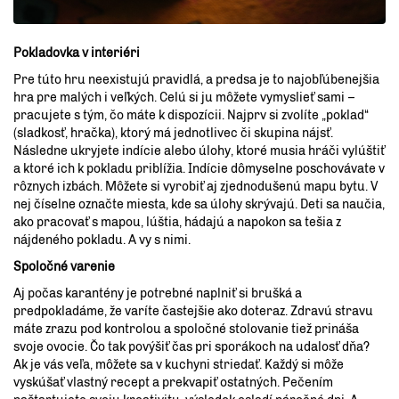
Pokladovka v interiéri
Pre túto hru neexistujú pravidlá, a predsa je to najobľúbenejšia
hra pre malých i veľkých. Celú si ju môžete vymyslieť sami –
pracujete s tým, čo máte k dispozícii. Najprv si zvolíte „poklad“
(sladkosť, hračka), ktorý má jednotlivec či skupina nájsť.
Následne ukryjete indície alebo úlohy, ktoré musia hráči vylúštiť
a ktoré ich k pokladu priblížia. Indície dômyselne poschovávate v
rôznych izbách. Môžete si vyrobiť aj zjednodušenú mapu bytu. V
nej číselne označte miesta, kde sa úlohy skrývajú. Deti sa naučia,
ako pracovať s mapou, lúštia, hádajú a napokon sa tešia z
nájdeného pokladu. A vy s nimi.
Spoločné varenie
Aj počas karantény je potrebné naplniť si brušká a
predpokladáme, že varíte častejšie ako doteraz. Zdravú stravu
máte zrazu pod kontrolou a spoločné stolovanie tiež prináša
svoje ovocie. Čo tak povýšiť čas pri sporákoch na udalosť dňa?
Ak je vás veľa, môžete sa v kuchyni striedať. Každý si môže
vyskúšať vlastný recept a prekvapiť ostatných. Pečením