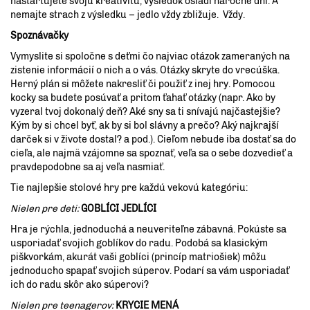
naštartujete svoju kreativitu, výsledok osladí náročné dni. A
nemajte strach z výsledku – jedlo vždy zbližuje. Vždy.
Spoznávačky
Vymyslite si spoločne s deťmi čo najviac otázok zameraných na
zistenie informácií o nich a o vás. Otázky skryte do vrecúška.
Herný plán si môžete nakresliť či použiť z inej hry. Pomocou
kocky sa budete posúvať a pritom ťahať otázky (napr. Ako by
vyzeral tvoj dokonalý deň? Aké sny sa ti snívajú najčastejšie?
Kým by si chcel byť, ak by si bol slávny a prečo? Aký najkrajší
darček si v živote dostal? a pod.). Cieľom nebude iba dostať sa do
cieľa, ale najmä vzájomne sa spoznať, veľa sa o sebe dozvedieť a
pravdepodobne sa aj veľa nasmiať.
Tie najlepšie stolové hry pre každú vekovú kategóriu:
Nielen pre deti:
GOBLÍCI JEDLÍCI
Hra je rýchla, jednoduchá a neuveriteľne zábavná. Pokúste sa
usporiadať svojich goblíkov do radu. Podobá sa klasickým
piškvorkám, akurát vaši goblíci (princíp matriošiek) môžu
jednoducho spapať svojich súperov. Podarí sa vám usporiadať
ich do radu skôr ako súperovi?
Nielen pre teenagerov:
KRYCIE MENÁ