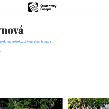
vnová
žieb na vidieku, Zavarská, Trnava
5