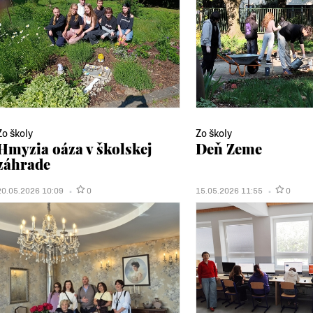
Zo školy
Zo školy
Hmyzia oáza v školskej
Deň Zeme
záhrade
20.05.2026 10:09
0
15.05.2026 11:55
0