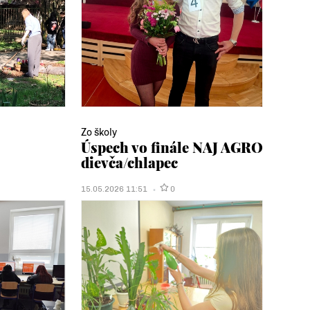
Zo školy
Úspech vo finále NAJ AGRO
dievča/chlapec
15.05.2026 11:51
0