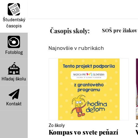
Študentský
časopis
Časopis skoly:
SOŠ pre žiakov 
Najnovšie v rubrikách
Fotoblog
Hľadaj školu
Kontakt
Zo školy
Z
Kompas vo svete peňazí