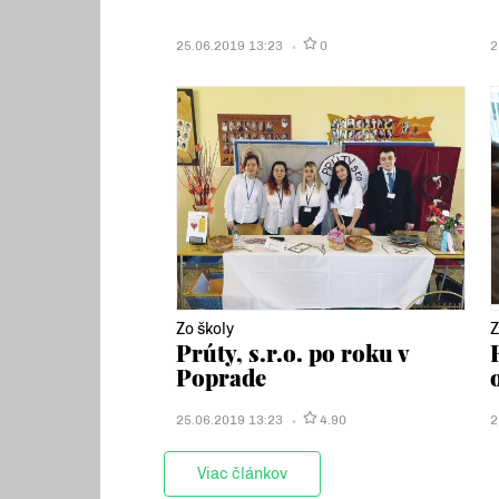
25.06.2019 13:23
0
2
Zo školy
Z
Prúty, s.r.o. po roku v
Poprade
25.06.2019 13:23
4.90
2
Viac článkov