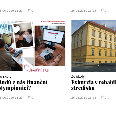
5.06.2019 13:23
0
25.06.2019 13:23
0
o školy
Zo školy
Budú z nás finanční
Exkurzia v rehab
olympionici?
stredisku
5.06.2019 13:23
0
25.06.2019 13:23
0