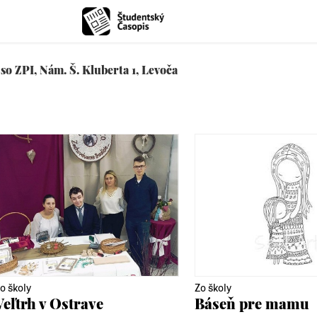
so ZPI, Nám. Š. Kluberta 1, Levoča
o školy
Zo školy
Veľtrh v Ostrave
Báseň pre mamu