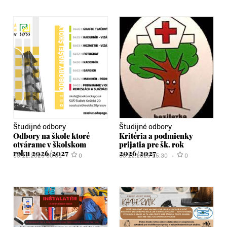
Študijné odbory
Študijné odbory
Odbory na škole ktoré
Kritéria a podmienky
otvárame v školskom
prijatia pre šk. rok
roku 2026/2027
2026/2027
09.12.2025 00:01
0
08.12.2025 15:30
0