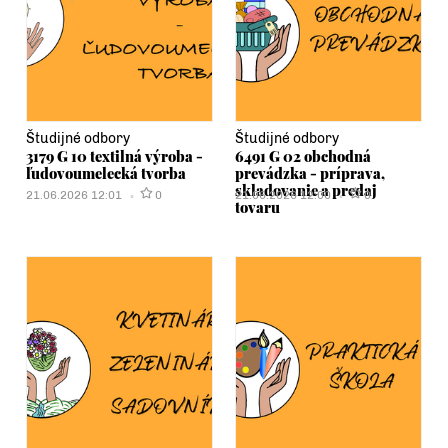
Študijné odbory
Študijné odbory
3179 G 10 textilná výroba -
6491 G 02 obchodná
ľudovoumelecká tvorba
prevádzka - príprava,
skladovanie a predaj
21.06.2026 12:01
0
21.06.2026 12:00
0
tovaru