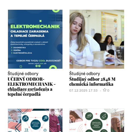
Študijné odbory
Študijné odbory
UČEBNÝ ODBOR-
Študijný odbor 2848 M
ELEKTROMECHANIK -
chemická informatika
chladiace zariadenia a
08.12.2025 12:15
0
07.12.2025 17:33
0
tepelné čerpadlá