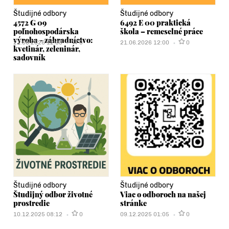
Študijné odbory
Študijné odbory
4572 G 09
6492 E 00 praktická
poľnohospodárska
škola – remeselné práce
výroba - záhradníctvo:
21.06.2026 12:00
0
21.06.2026 12:00
0
kvetinár, zeleninár,
sadovník
Študijné odbory
Študijné odbory
Študijný odbor životné
Viac o odboroch na našej
prostredie
stránke
10.12.2025 08:12
0
09.12.2025 01:05
0