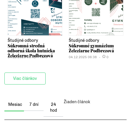
Študijné odbory
Študijné odbory
Súkromná stredná
Súkromné gymnázium
odborná škola hutnícka
Železiarne Podbrezová
Železiarne Podbrezová
04.12.2025 06:41
0
04.12.2025 06:38
0
Viac článkov
Žiaden článok
Mesiac
7 dní
24
hod