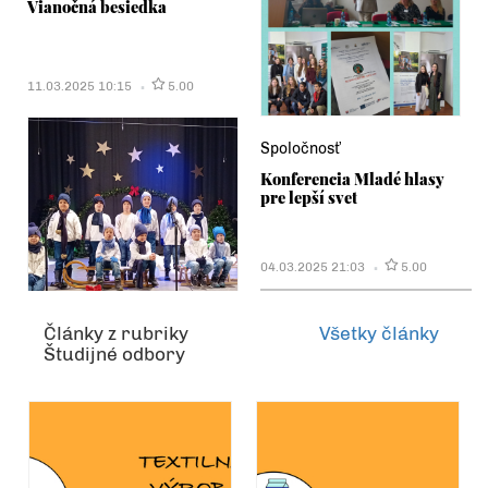
Vianočná besiedka
11.03.2025 10:15
5.00
Spoločnosť
Konferencia Mladé hlasy
pre lepší svet
04.03.2025 21:03
5.00
Články z rubriky
Všetky články
Študijné odbory