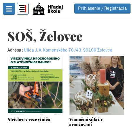
Prihlásenie / Registrácia
Toggle Menu
SOŠ, Želovce
Adresa :
Ulica J. A. Komenského 70/43, 99106 Želovce
Striebro v reze viniča
Vianočná súťaž v
aranžovaní