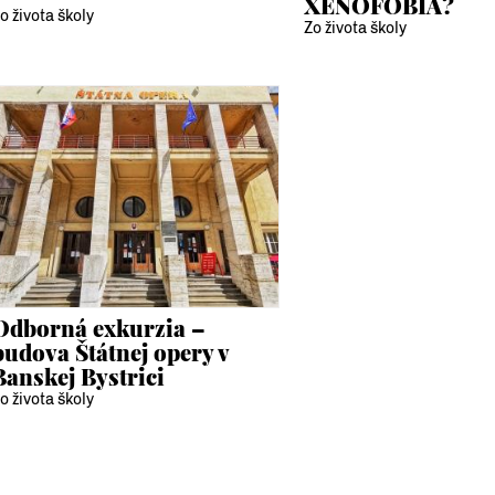
XENOFÓBIA?
o života školy
Zo života školy
Odborná exkurzia –
budova Štátnej opery v
Banskej Bystrici
o života školy