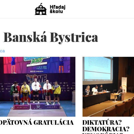
 Banská Bystrica
ica
OPÄTOVNÁ GRATULÁCIA
DIKTATÚRA?
DEMOKRACIA?