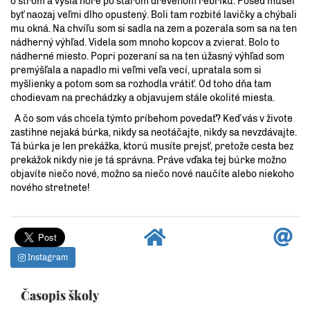
o strom a vyšla hore po starom drevenom rebríku. Posed musel
byť naozaj veľmi dlho opustený. Boli tam rozbité lavičky a chýbali
mu okná. Na chvíľu som si sadla na zem a pozerala som sa na ten
nádherný výhľad. Videla som mnoho kopcov a zvierat. Bolo to
nádherné miesto. Popri pozeraní sa na ten úžasný výhľad som
premýšľala a napadlo mi veľmi veľa vecí, upratala som si
myšlienky a potom som sa rozhodla vrátiť. Od toho dňa tam
chodievam na prechádzky a objavujem stále okolité miesta.
A čo som vás chcela týmto príbehom povedať? Keď vás v živote
zastihne nejaká búrka, nikdy sa neotáčajte, nikdy sa nevzdávajte.
Tá búrka je len prekážka, ktorú musíte prejsť, pretože cesta bez
prekážok nikdy nie je tá správna. Práve vďaka tej búrke možno
objavíte niečo nové, možno sa niečo nové naučíte alebo niekoho
nového stretnete!
Instagram
Časopis školy