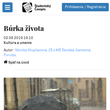
Prihlásenie / Registrácia
Toggle Menu
Búrka života
02.08.2019 19:10
Kultúra a umenie
Autor :
Monika Stupňanová, ZŠ s MŠ Školská, Kamenná
Poruba
Späť na úvod