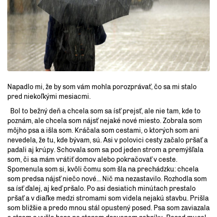
Napadlo mi, že by som vám mohla porozprávať, čo sa mi stalo
pred niekoľkými mesiacmi.
Bol to bežný deň a chcela som sa ísť prejsť, ale nie tam, kde to
poznám, ale chcela som nájsť nejaké nové miesto. Zobrala som
môjho psa a išla som. Kráčala som cestami, o ktorých som ani
nevedela, že tu, kde bývam, sú. Asi v polovici cesty začalo pršať a
padali aj krúpy. Schovala som sa pod jeden strom a premýšľala
som, či sa mám vrátiť domov alebo pokračovať v ceste.
Spomenula som si, kvôli čomu som šla na prechádzku: chcela
som predsa nájsť niečo nové... Nič ma nezastavilo. Rozhodla som
sa ísť ďalej, aj keď pršalo. Po asi desiatich minútach prestalo
pršať a v diaľke medzi stromami som videla nejakú stavbu. Prišla
som bližšie a predo mnou stál opustený posed. Psa som zaviazala