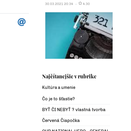
30.03.2021 20:34
4.30
Najčítanejšie v rubrike
Kultúra a umenie
Čo je to šťastie?
BYŤ ČI NEBYŤ ? vlastná tvorba
Červená Čiapočka