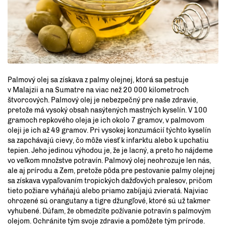
Palmový olej sa získava z palmy olejnej, ktorá sa pestuje
v Malajzii a na Sumatre na viac než 20 000 kilometroch
štvorcových. Palmový olej je nebezpečný pre naše zdravie,
pretože má vysoký obsah nasýtených mastných kyselín. V 100
gramoch repkového oleja je ich okolo 7 gramov, v palmovom
oleji je ich až 49 gramov. Pri vysokej konzumácií týchto kyselín
sa zapchávajú cievy, čo môže viesť k infarktu alebo k upchatiu
tepien. Jeho jedinou výhodou je, že je lacný, a preto ho nájdeme
vo veľkom množstve potravín. Palmový olej neohrozuje len nás,
ale aj prírodu a Zem, pretože pôda pre pestovanie palmy olejnej
sa získava vypaľovaním tropických dažďových pralesov, pričom
tieto požiare vyháňajú alebo priamo zabíjajú zvieratá. Najviac
ohrozené sú orangutany a tigre džungľové, ktoré sú už takmer
vyhubené. Dúfam, že obmedzíte požívanie potravín s palmovým
olejom. Ochránite tým svoje zdravie a pomôžete tým prírode.