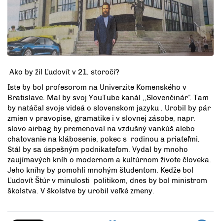
Ako by žil Ľudovít v 21. storočí?
Iste by bol profesorom na Univerzite Komenského v
Bratislave. Mal by svoj YouTube kanál ,,Slovenčinár”. Tam
by natáčal svoje videá o slovenskom jazyku . Urobil by pár
zmien v pravopise, gramatike i v slovnej zásobe, napr.
slovo airbag by premenoval na vzdušný vankúš alebo
chatovanie na klábosenie, pokec s rodinou a priateľmi.
Stál by sa úspešným podnikateľom. Vydal by mnoho
zaujímavých kníh o modernom a kultúrnom živote človeka.
Jeho kníhy by pomohli mnohým študentom. Kedže bol
Ľudovít Štúr v minulosti politikom, dnes by bol ministrom
školstva. V školstve by urobil veľké zmeny.