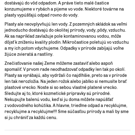
dostávajú do vôd odpadom. A práve tieto malé častice
konzumujeme v rybách a pijeme vo vode. Niektoré továrne na
plasty vypúšťajú odpad rovno do vody.
Plasty ale neovplyvňujú len vody. Z pozemných skládok sa veľmi
jednoducho dostávajú do okolitej prírody, vody, pôdy, vzduchu.
Ak sa napríklad zavlažuje pole kontaminovanou vodou, môže
dôjsť k zníženiu kvality plodín. Mikročastice poletujú vo vzduchu
a my ich potom vdychujeme. Odpadky v prírode zabíjajú voľne
žijúce zvieratá a rastliny.
Znečisťovanie našej Zeme môžeme zastaviť alebo aspoň
spomaliť. V prvom rade neodhadzovať odpadky len tak po okolí.
Plasty sa vyrábajú, aby vydržali čo najdlhšie, preto sa v prírode
len tak nerozložia. Na jeden rožok alebo jablko si nemusíte brať
plastové vrecko. Noste si so sebou vlastné platené vrecko.
Sledujte aj to, ktoré kozmetické prípravky sú prírodné.
Nekupujte balenú vodu, keď si ju doma môžete napúšťať
z vodovodného kohútika. A hlavne, trieďme odpad a recyklujme,
recyklujme a recyklujme!!! Sme súčasťou prírody a mali by sme
si ju chrániť za každú cenu.