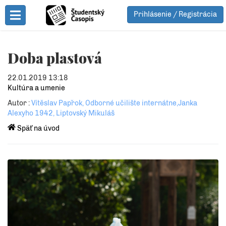
Prihlásenie / Registrácia
Toggle Menu
Doba plastová
22.01.2019 13:18
Kultúra a umenie
Autor :
Vítěslav Papřok, Odborné učilište internátne,Janka
Alexyho 1942, Liptovský Mikuláš
Späť na úvod