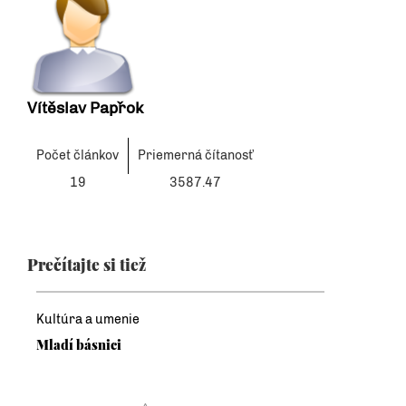
Vítěslav Papřok
Počet článkov
Priemerná čítanosť
19
3587.47
Prečítajte si tiež
Kultúra a umenie
Mladí básnici