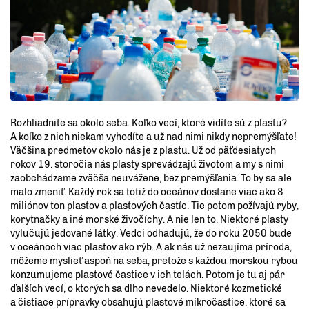
Rozhliadnite sa okolo seba. Koľko vecí, ktoré vidíte sú z plastu?
A koľko z nich niekam vyhodíte a už nad nimi nikdy nepremýšľate!
Väčšina predmetov okolo nás je z plastu. Už od päťdesiatych
rokov 19. storočia nás plasty sprevádzajú životom a my s nimi
zaobchádzame zväčša neuvážene, bez premýšľania. To by sa ale
malo zmeniť. Každý rok sa totiž do oceánov dostane viac ako 8
miliónov ton plastov a plastových častíc. Tie potom požívajú ryby,
korytnačky a iné morské živočíchy. A nie len to. Niektoré plasty
vylučujú jedované látky. Vedci odhadujú, že do roku 2050 bude
v oceánoch viac plastov ako rýb. A ak nás už nezaujíma príroda,
môžeme myslieť aspoň na seba, pretože s každou morskou rybou
konzumujeme plastové častice v ich telách. Potom je tu aj pár
ďalších vecí, o ktorých sa dlho nevedelo. Niektoré kozmetické
a čistiace prípravky obsahujú plastové mikročastice, ktoré sa