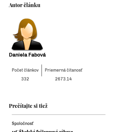
Autor článku
Daniela Fabová
Počet článkov
Priemerná čítanosť
332
2673.14
Prečítajte si tiež
Spoločnosť
11C Školská fašiangová zábava