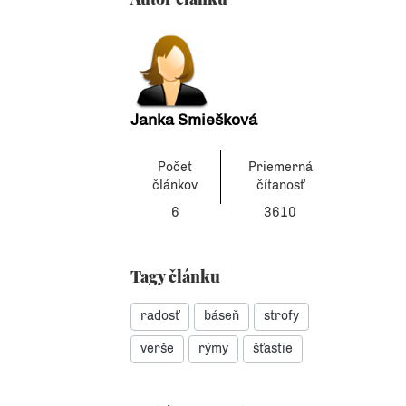
Janka Smiešková
Počet
Priemerná
článkov
čítanosť
6
3610
Tagy článku
radosť
báseň
strofy
verše
rýmy
šťastie