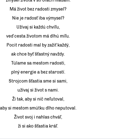
zmysel života v strofách hľadám.
Má život bez radosti zmysel?
Nie je radosť iba výmysel?
Užívaj si každú chvíľu,
veď cesta životom má dlhú míľu.
Pocit radosti mal by zažiť každý,
ak chce byť šťastný navždy.
Túlame sa mestom radosti,
plný energie a bez starostí.
Strojcom šťastia sme si sami,
užívaj si život s nami.
Ži tak, aby si nič neľutoval,
aby si mestom smútku dlho neputoval.
Život svoj i nahlas chváľ,
ži si ako šťastia kráľ.