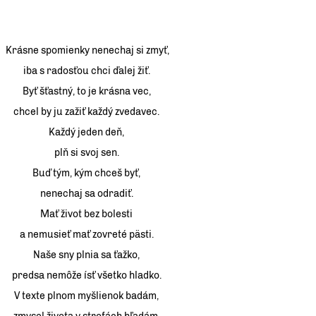
Krásne spomienky nenechaj si zmyť,
iba s radosťou chci ďalej žiť.
Byť šťastný, to je krásna vec,
chcel by ju zažiť každý zvedavec.
Každý jeden deň,
plň si svoj sen.
Buď tým, kým chceš byť,
nenechaj sa odradiť.
Mať život bez bolesti
a nemusieť mať zovreté pästi.
Naše sny plnia sa ťažko,
predsa nemôže ísť všetko hladko.
V texte plnom myšlienok badám,