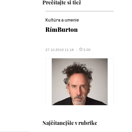
Prečítajte si tiež
Kultúra a umenie
RímBurton
27.10.2019 11:18
5.00
Najčítanejšie v rubrike