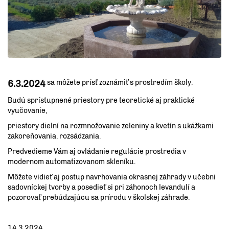
6.3.2024
sa môžete prísť zoznámiť s prostredím školy.
Budú sprístupnené priestory pre teoretické aj praktické
vyučovanie,
priestory dielní na rozmnožovanie zeleniny a kvetín s ukážkami
zakoreňovania, rozsádzania.
Predvedieme Vám aj ovládanie regulácie prostredia v
modernom automatizovanom skleníku.
Môžete vidieť aj postup navrhovania okrasnej záhrady v učebni
sadovníckej tvorby a posedieť si pri záhonoch levandulí a
pozorovať prebúdzajúcu sa prírodu v školskej záhrade.
14.3.2024