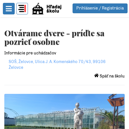
Prihlásenie / Registrácia
Toggle Menu
Otvárame dvere - príďte sa
pozrieť osobne
Informácie pre uchádzačov
SOŠ, Želovce, Ulica J. A. Komenského 70/43, 99106
Želovce
Späť na školu