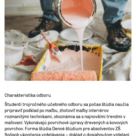
Charakteristika odboru
Študenti trojročného učebného odboru sa počas štúdia naučia
pripraviť podklad po maľbu, zhotoviť maľby interiérov
rozmanitými technikami, oboznámia sa s najnovšími trendmi v
maľovaní. Vykonávajú povrchové úpravy drevených a kovových
povrchov. Forma štúdia Denné štúdium pre absolventov ZŠ.
Spôsob ukončenia vzdelávania – doklad o dosiahnutom vzdelaní