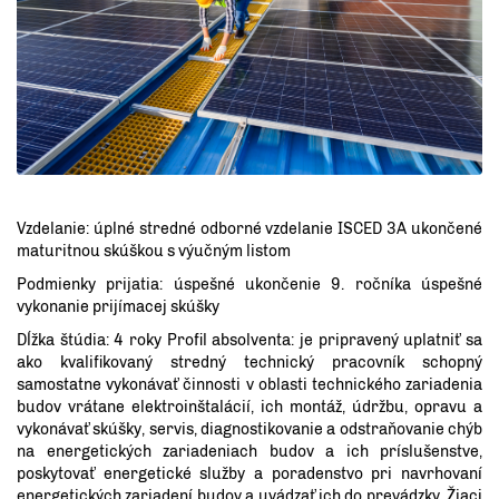
Vzdelanie: úplné stredné odborné vzdelanie ISCED 3A ukončené
maturitnou skúškou s výučným listom
Podmienky prijatia: úspešné ukončenie 9. ročníka úspešné
vykonanie prijímacej skúšky
Dĺžka štúdia: 4 roky Profil absolventa: je pripravený uplatniť sa
ako kvalifikovaný stredný technický pracovník schopný
samostatne vykonávať činnosti v oblasti technického zariadenia
budov vrátane elektroinštalácií, ich montáž, údržbu, opravu a
vykonávať skúšky, servis, diagnostikovanie a odstraňovanie chýb
na energetických zariadeniach budov a ich príslušenstve,
poskytovať energetické služby a poradenstvo pri navrhovaní
energetických zariadení budov a uvádzať ich do prevádzky. Žiaci