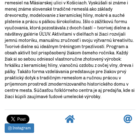
remesiel na Mäsiarskej ulici v Košiciach. Vyskúšali si známe i
menej známe slovenské tradičné remeslá ako základy
drevorezby, modelovanie z keramickej hliny, mokré a suché
plstenie a prácu s pálkou širokolistou. Išlo o zážitkovú formu
vyučovania, ktorá pozostávala z dvoch častí – tvorivej dielne a
návštevy galérie ÚĽUV. Aktivitami v dielňach si žiaci rozvíjali
jemnú motoriku, manuálnu zručnosť i svoju výtvarnú kreativitu.
Tvorivé dielne sú ideálnym tréningom trpezlivosti. Program a
obsah aktivít bol prispôsobený žiakom ôsmeho ročníka. Každý
žiak si so sebou odniesol vlastnoručne zhotovený výrobok:
hrkálku z keramickej hliny, vianočnú ozdobu z ovčej vlny, dreva i
pálky. Takáto forma vzdelávania predstavuje pre žiakov prvý
praktický dotyk s tradičným remeslom a ručnou prácou v
príjemnom prostredí zmodernizovaného historického domu v
centre mesta. Súčasťou folklórneho centra je aj predajňa, kde si
žiaci kúpili zaujímavé ľudové umelecké výrobky.
Instagram